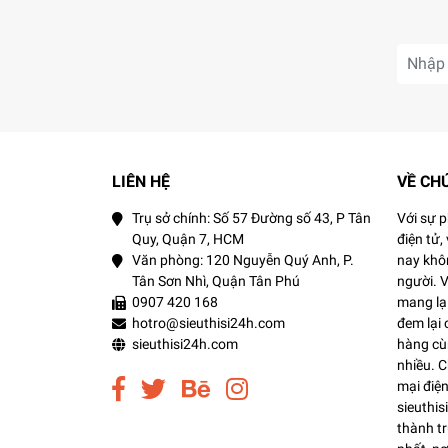
Đặc biệt, mang đến tác dụng giảm đau, g
Có tác dụng cải thiện tình trạng viêm da, được 
Isopropylmethylphenol (IMP – thành phần ch
LIÊN HỆ
VỀ CH
Không màu, không mùi, có độ tinh khiết 
Trụ sở chính: Số 57 Đường số 43, P Tân
Với sự 
Hấp thụ tia cực tím và ngăn chặn mọi hoạ
Quy, Quận 7, HCM
điện tử,
Văn phòng: 120 Nguyễn Quý Anh, P.
nay khôn
Stearyl alcohol:
Tân Sơn Nhì, Quận Tân Phú
người. 
0907 420 168
mang lại
Mang đến một lớp màng dưỡng ẩm cho làn
hotro@sieuthisi24h.com
đem lại
sieuthisi24h.com
hàng cùn
nhiều. 
mại điện
sieuthi
thành t
Giúp giữ ẩm cho da, giúp trị thâm, liền vết thư