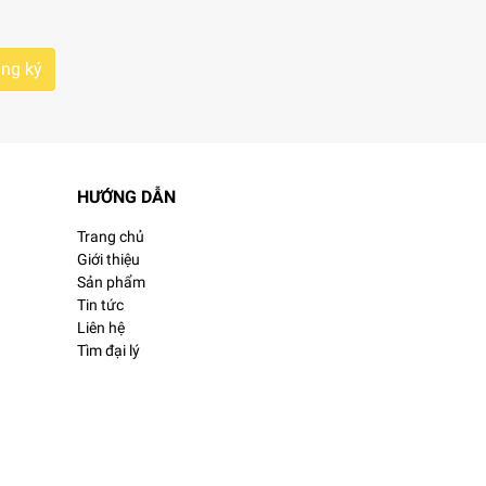
ng ký
HƯỚNG DẪN
Trang chủ
Giới thiệu
Sản phẩm
Tin tức
Liên hệ
ác có hại.
Tìm đại lý