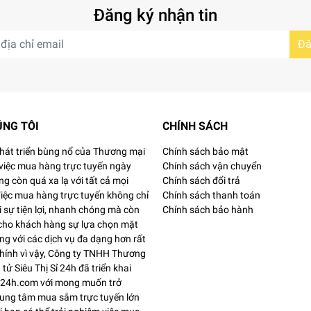
Đăng ký nhận tin
iảm viêm sưng đáng kể điều trị bệnh zona.
Đă
dùng trong điều trị bệnh chàm, trứng cá và cả bệnh zona
ống khuẩn):
ÚNG TÔI
CHÍNH SÁCH
cao nên hoàn toàn không kích ứng hay gây dị ứng da.
phát triển bùng nổ của Thương mại
Chính sách bảo mật
t động oxy hóa trên làn da.
 việc mua hàng trực tuyến ngày
Chính sách vận chuyển
g còn quá xa lạ với tất cả mọi
Chính sách đổi trả
Việc mua hàng trực tuyến không chỉ
Chính sách thanh toán
 sự tiện lợi, nhanh chóng mà còn
Chính sách bảo hành
 da, đồng thời bảo vệ nốt mụn viêm sưng trước những ngoại t
 cho khách hàng sự lựa chọn mặt
g với các dịch vụ đa dạng hơn rất
Chính vì vậy, Công ty TNHH Thương
 tử Siêu Thị Sỉ 24h đã triển khai
si24h.com với mong muốn trở
rung tâm mua sắm trực tuyến lớn
ơng nhanh hơn.