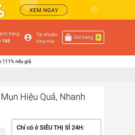
hách hàng
Tài khoản
Giỏ hàng
0
0 168
Đăng nhập
n 111% nếu giả
rị Mụn Hiệu Quả, Nhanh
Chỉ có ở SIÊU THỊ SỈ 24H: