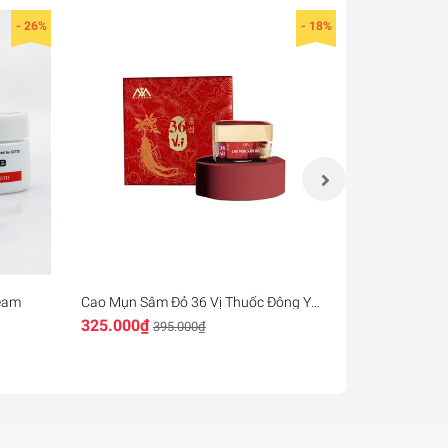
- 26%
- 18%
ream
Cao Mụn Sâm Đỏ 36 Vị Thuốc Đông Y
Kem Trị Mụn 
AIR NHẬT BẢN
Chính Hãng
Acne Treatm
325.000₫
229.000₫
395.000₫
2