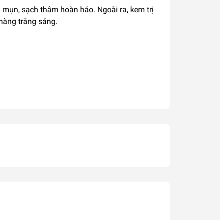
 mụn, sạch thâm hoàn hảo. Ngoài ra, kem trị
 màng trắng sáng.
ụn.
i.