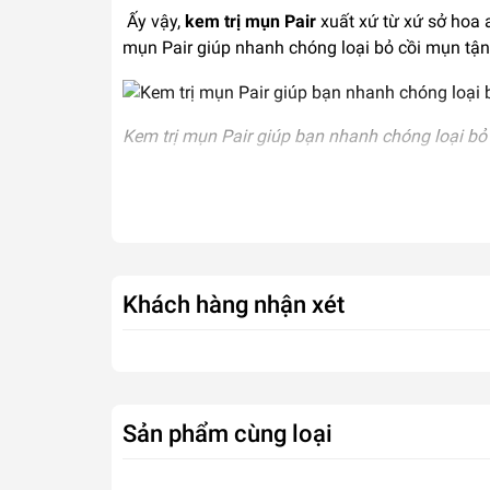
Ấy vậy,
kem trị mụn Pair
xuất xứ từ xứ sở hoa 
mụn Pair giúp nhanh chóng loại bỏ cồi mụn tận 
Kem trị mụn Pair giúp bạn nhanh chóng loại b
Cơ chế điều trị mụn của Pair như thế nào?
Kem trị mụn Pair điều trị mụn theo cơ ch
Dưỡng chất trong kem trị mụn Pair thấm sa
Khách hàng nhận xét
Sau đó làm khô nhân mụn thành những cồi
Đồng thời kem trị mụn sẽ xóa sạch các ổ 
Sản phẩm cùng loại
Cơ chế điều trị mụn không để lại thâm của kem 
Kem trị mụn Pair Nhật Bản - Đánh bay mụn, da