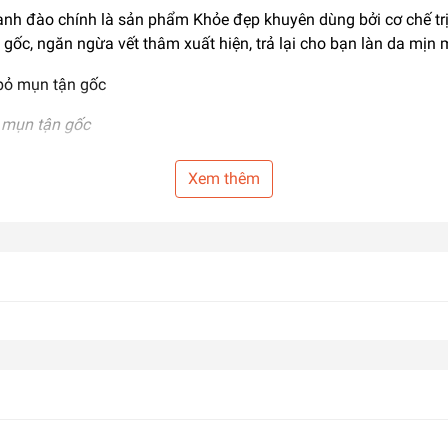
anh đào chính là sản phẩm Khỏe đẹp khuyên dùng bởi cơ chế trị
gốc, ngăn ngừa vết thâm xuất hiện, trả lại cho bạn làn da mịn
ỏ mụn tận gốc
Xem thêm
ế thải độc và đẩy nhân mụn ra ngoài.
u vào vùng da bị mụn, tiêu diệt các vi khuẩn P. Acnes gây ra m
 nhỏ rồi đẩy lên khỏi bề mặt da.
mụn bên trong da và ngăn chặn không cho mụn hình thành trở lạ
trị mụn Pair
 mịn màng không tì vết