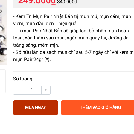
249.000₫
340.000₫
- Kem Trị Mụn Pair Nhật Bản trị mụn mủ, mụn cám, mụn
viêm, mụn đầu đen,...hiệu quả.
- Trị mụn Pair Nhật Bản sẽ giúp loại bỏ nhân mụn hoàn
toàn, xóa thâm sau mụn, ngăn mụn quay lại, dưỡng da
trắng sáng, mềm mịn.
- Sở hữu làn da sạch mụn chỉ sau 5-7 ngày chỉ với kem trị
mụn Pair 24gr (*).
Số lượng:
-
+
MUA NGAY
THÊM VÀO GIỎ HÀNG