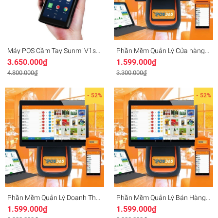
Máy POS Cầm Tay Sunmi V1s/
Phần Mềm Quản Lý Cửa hàng
V2
VLXD
3.650.000₫
1.599.000₫
4.800.000₫
3.300.000₫
- 52%
- 52%
Phần Mềm Quản Lý Doanh Thu
Phần Mềm Quản Lý Bán Hàng
Bán Hàng Đa Năng
Cho Khách Sạn
1.599.000₫
1.599.000₫