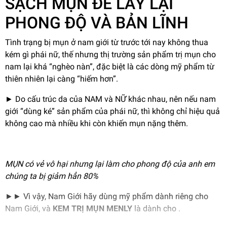
SẠCH MỤN ĐỂ LẤY LẠI
PHONG ĐỘ VÀ BẢN LĨNH
Tình trạng bị mụn ở nam giới từ trước tới nay không thua
kém gì phái nữ, thế nhưng thị trường sản phẩm trị mụn cho
nam lại khá “nghèo nàn”, đặc biệt là các dòng mỹ phẩm từ
thiên nhiên lại càng “hiếm hơn”.
► Do cấu trúc da của NAM và NỮ khác nhau, nên nếu nam
giới “dùng ké” sản phẩm của phái nữ, thì không chỉ hiệu quả
không cao mà nhiều khi còn khiến mụn nặng thêm.
MỤN có vẻ vô hại nhưng lại làm cho phong độ của anh em
chúng ta bị giảm hẳn 80%
►► Vì vậy, Nam Giới hãy dùng mỹ phẩm dành riêng cho
Nam Giới, và
KEM TRỊ MỤN MENLY
là dành cho .