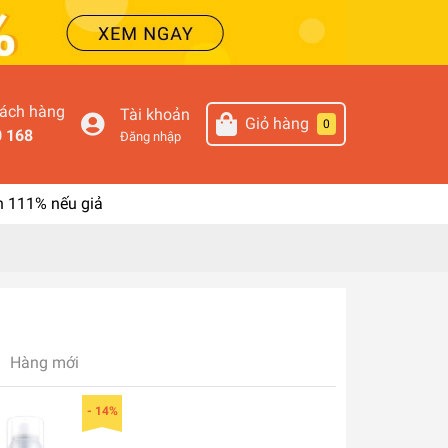
hách hàng
Tài khoản
Giỏ hàng
0
0 168
Đăng nhập
n 111% nếu giả
Hàng mới
- 14%