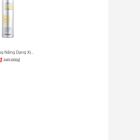
g Nắng Dạng Xịt
un Spray SPF50
₫
349.000₫