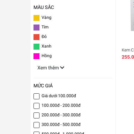
MÀU SẮC
Vàng
Tím
Đỏ
Xanh
Kem C
Triple
Hồng
255.
Phù hợ
Xem thêm
MỨC GIÁ
Giá dưới 100.000đ
100.000đ - 200.000đ
200.000đ - 300.000đ
300.000đ - 500.000đ
500.000đ - 1.000.000đ