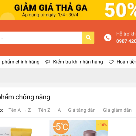
Hỗ trợ k
0907 42
 phẩm chính hãng
Kiểm tra khi nhận hàng
Hoàn tiề
phẩm chống nắng
p:
Tên A → Z
Tên Z → A
Giá tăng dần
Giá giảm dần
- 16%