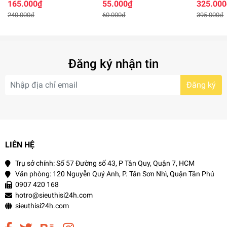
165.000₫
55.000₫
325.000
Propeller Imumuno
Secret
Hãng
240.000₫
60.000₫
395.000₫
Phục hồi tổn thương vùng da mụn.
Xóa mờ vết thâm, sẹo sau mụn.
Dưỡng da trắng sáng, mềm mịn và tươi trẻ.
Đăng ký nhận tin
Đăng ký
Kem trị mụn Ciracle Red Spot Cream cho làn da sạch mụn,
căng mịn
THÀNH PHẦN - CÔNG DỤNG
LIÊN HỆ
Kem trị mụn Ciracle Red Spot Cream và những lí do bạn
Trụ sở chính: Số 57 Đường số 43, P Tân Quy, Quận 7, HCM
nên lựa chọn ngay cho mình
Văn phòng: 120 Nguyễn Quý Anh, P. Tân Sơn Nhì, Quận Tân Phú
0907 420 168
Ciracle là dòng sản phẩm hỗ trợ điều trị mụn cao cấp thuộc
hotro@sieuthisi24h.com
sự sở hữu của trung tâm nghiên cứu sinh học COTDE
sieuthisi24h.com
(CBRC) Hàn Quốc.