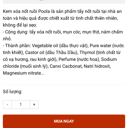
Kem xóa nốt ruồi Poola là sản phẩm tẩy nốt ruồi tại nhà an
toàn và hiệu quả được chiết xuất từ tinh chất thiên nhiên,
không để lại sẹo.
- Cộng dụng: tẩy xóa nốt ruồi, mụn cóc, mụn thịt, nám chấm
nhỏ.
- Thành phần: Vegetable oil (dầu thực vật), Pure water (nước
tinh khiết), Castor oil (dầu Thầu Dầu), Thymol (tinh chất từ
cỏ xạ hương, rau kinh giới), Perfume (nước hoa), Sodium
chloride (muối sinh lý), Canxi Cacbonat, Natri hidroxit,
Magnesium nitrate...
Số lượng:
-
+
MUA NGAY