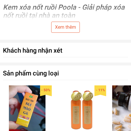
Kem xóa nốt ruồi Poola - Giải pháp xóa
nốt ruồi tại nhà an toàn
Xem thêm
Sản phẩm xóa nốt ruồi của Poola có công dụng hiệu quả
trong việc Xóa nốt ruồi, tàn nhang, mụn cóc, mụn cơm, mụn
thịt....với cơ chế thay thế tế bào tái tạo lại lớp da mới, nên
Khách hàng nhận xét
đây được xem là một giải pháp xóa nốt ruồi tại nhà tiện lợi,
tiết kiệm và không gây đau đớn như phương pháp đốt lazer.
Sản phẩm cùng loại
- 50%
- 11%
Các nốt ruồi được đào thải và bong tróc
thay thế bằng tế bào da mới (*tùy cơ
địa da từng người)