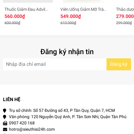
Thuốc Giảm Đau Advil
Viên Uống Giảm Mỡ Trà
Thảo dượ
>>>
Vậy bạn còn tính “sống chung” với chúng tới khi nào
Liqui Gels 200mg Hộp
Xanh Green Tea Fat
Hương N
560.000₫
549.000₫
279.000
nữa? Hãy để
Detoxic – diệt ký sinh trùng giúp bạn
lấy lại cơ
300 Viên Của Mỹ
Burner 400mg Chính
Hãng USA Mỹ
600.000₫
610.000₫
299.000₫
thể khỏe mạnh
ngay thôi nào.
Đăng ký nhận tin
Detoxic - diệt ký sinh trùng là sản phẩm chăm sóc cơ thể bạn
không thể bỏ qua
Đăng ký
- Detoxic Nga
sẽ giúp bạn
loại bỏ 100% mọi ký sinh trùng
,
kích thích vi khuẩn có lợi phát triển, bổ sung dưỡng chất,
vitamin cho cơ thể hồi phục tổn thương và khỏe mạnh, ngăn
ngừa bệnh tật
chỉ sau 1 thời gian ngắn
sử dụng sản phẩm.
LIÊN HỆ
THÀNH PHẦN VÀ CÔNG
Trụ sở chính: Số 57 Đường số 43, P Tân Quy, Quận 7, HCM
Văn phòng: 120 Nguyễn Quý Anh, P. Tân Sơn Nhì, Quận Tân Phú
DỤNG
0907 420 168
hotro@sieuthisi24h.com