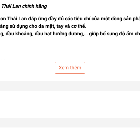
 Thái Lan chính hãng
on Thái Lan
đáp ứng đầy đủ các tiêu chí của một dòng sản p
àng sử dụng cho da mặt, tay và cơ thể.
ong, dầu khoáng, dầu hạt hướng dương,… giúp
bổ sung độ ẩm ch
thân
Xem thêm
 thâm, hạn chế đốm nâu gây sạm da, tẩy tế bào chết, chống nắn
ng sản phẩm có giá bình dân, phù hợp với đối tượng sử dụng là
ặc biệt đẩy lùi tình trạng da khô, sần sùi, nứt nẻ khi thời tiế
G DỤNG