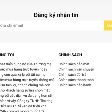
 dễ bị khô ráp, mineral oil chính là giải pháp hữu hiệu dành 
Đăng ký nhận tin
Đă
, D, E trong dầu hướng dương rất cần thiết trong việc làm đẹp
eta Carotene – một tiền chất của vitamin A có công dụng chố
ÚNG TÔI
CHÍNH SÁCH
phát triển bùng nổ của Thương mại
Chính sách bảo mật
 việc mua hàng trực tuyến ngày
Chính sách vận chuyển
ó tone màu hổ phách. Đây là hoạt chất có trong tuyến bã nhờn
g còn quá xa lạ với tất cả mọi
Chính sách đổi trả
Việc mua hàng trực tuyến không chỉ
Chính sách thanh toán
 phù hợp để sử dụng trên các làn da khô, hay bong tróc.
 sự tiện lợi, nhanh chóng mà còn
Chính sách bảo hành
ạo ra rào cản trên bề mặt da, giúp duy trì lượng dầu tự nhiên 
 cho khách hàng sự lựa chọn mặt
áy nắng rất hiệu quả.
g với các dịch vụ đa dạng hơn rất
Chính vì vậy, Công ty TNHH Thương
 tử Siêu Thị Sỉ 24h đã triển khai
si24h.com với mong muốn trở