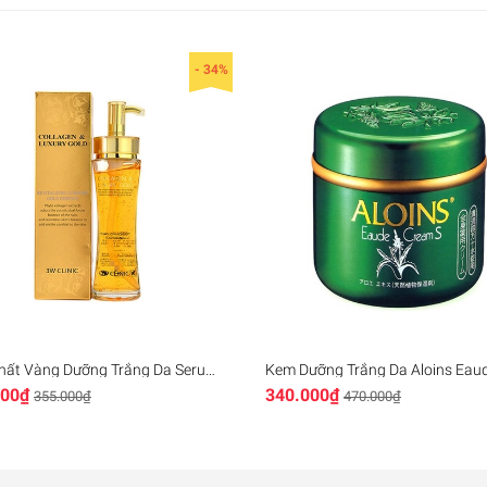
- 34%
amin E chứa thành phần từ tự nhiên, mang lại sự an toàn tuyệt
giàu axit béo và nhóm vitamin đa dạng, sáp ong được đánh giá 
iúp tạo một lớp bảo vệ trên bề mặt da, ngăn ngừa tác hại từ 
 sáp ong sẽ giúp cho làn da luôn mềm mại, mịn màng và ngậ
Chất Vàng Dưỡng Trắng Da Serum
Kem Dưỡng Trắng Da Aloins Eau
en Luxury Gold
Cream S Nhật Bản
000₫
340.000₫
355.000₫
470.000₫
ng màu, không mùi và có nguồn gốc từ khoáng chất tự nhiên.
 khiên” ngăn cách làn da với môi trường bên ngoài, khóa ẩm v