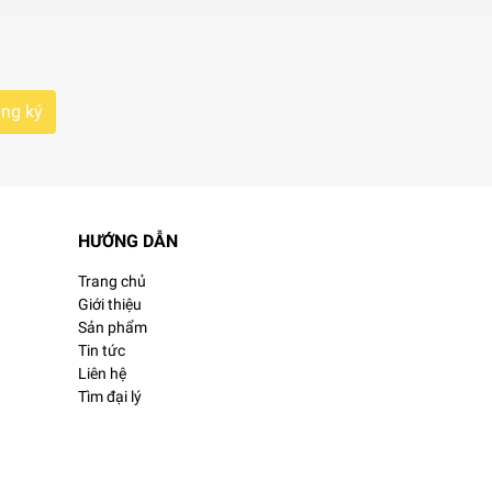
cho bạn.
ng ký
.
ng oxy hóa hữu hiệu.
HƯỚNG DẪN
Trang chủ
Giới thiệu
 của cừu.
Sản phẩm
Tin tức
Liên hệ
và ngăn chặn việc mất nước. Nên đây là sản
Tìm đại lý