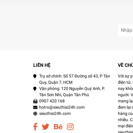
nhiễm.
Làm mịn và mềm da: Nếu bạn sở hữu làn da
Công dụng của tinh dầu hạt hướng dương
Dầu hạt hướng dương: các thành phần vitamin A
Dầu hướng dương sở hữu hàm lượng cao B
LIÊN HỆ
VỀ CH
Công dụng của dầu Lanolin
Trụ sở chính: Số 57 Đường số 43, P Tân
Với sự 
Quy, Quận 7, HCM
điện tử,
Dầu Lanolin được biết đến với một dạng dầu c
Văn phòng: 120 Nguyễn Quý Anh, P.
nay khôn
Tân Sơn Nhì, Quận Tân Phú
người. 
Dưỡng ẩm: Lanolin chứa các axit béo, rất
0907 420 168
mang lại
Phục hồi làn da cháy nắng: Lanolin giúp t
hotro@sieuthisi24h.com
đem lại
phẩm giúp phục hồi và sữa chữa da bị ch
sieuthisi24h.com
hàng cùn
nhiều. 
mại điện
Công dụng của Glycerin
sieuthi