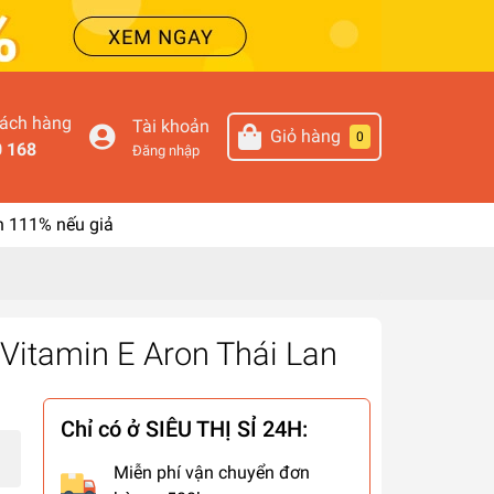
hách hàng
Tài khoản
Giỏ hàng
0
0 168
Đăng nhập
n 111% nếu giả
itamin E Aron Thái Lan
Chỉ có ở SIÊU THỊ SỈ 24H:
Miễn phí vận chuyển đơn