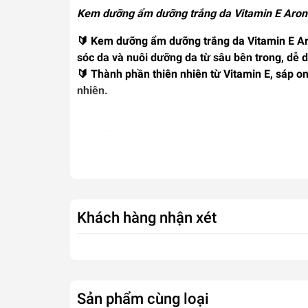
Kem dưỡng ẩm dưỡng trắng da Vitamin E Aron
🔰
Kem dưỡng ẩm dưỡng trắng da Vitamin E Ar
sóc da và nuôi dưỡng da
từ sâu bên trong, dễ d
🔰 Thành phần thiên nhiên từ Vitamin E, sáp 
nhiên.
Aron Thái Lan - Kem dưỡng ẩm trắng da toàn 
🔰 Hơn thế nữa, sản phẩm còn giúp
làm mờ vết
môi trường, khói bụi, hóa chất.
🔰 Kem dưỡng ẩm Vitamin E Aron Thái Lan là dò
việc văn phòng thường xuyên sử dụng máy lạnh, đ
Khách hàng nhận xét
THÀNH PHẦN VÀ CÔN
THÔNG TIN SẢN PHẨM
Sản phẩm cùng loại