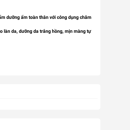
hẩm dưỡng ẩm toàn thân với công dụng
chăm
o làn da, dưỡng da trắng hồng, mịn màng tự
g, chống lại sự lão hóa da
do các tác động từ
 học sinh, sinh viên, kể cả các bạn nữ làm
t hanh khô.