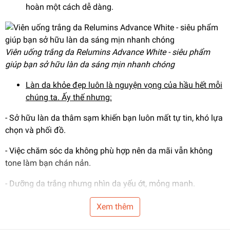
hoàn một cách dễ dàng.
Viên uống trắng da Relumins Advance White - siêu phẩm
giúp bạn sở hữu làn da sáng mịn nhanh chóng
Làn da khỏe đẹp luôn là nguyện vọng của hầu hết mỗi
chúng ta. Ấy thế nhưng:
- Sở hữu làn da thâm sạm khiến bạn luôn mất tự tin, khó lựa
chọn và phối đồ.
- Việc chăm sóc da không phù hợp nên da mãi vẫn không
tone làm bạn chán nản.
- Dưỡng da trắng nhưng nhìn da yếu ớt, mỏng manh.
=>>
Để sở hữu làn da sáng mịn bạn cần dưỡng từ bên trong
,
Xem thêm
tức là cung cấp cho da nguồn vitamin, khoáng chất đầy đủ
để kích thích quá trình trao đổi chất, tái tạo tế bào mới tốt