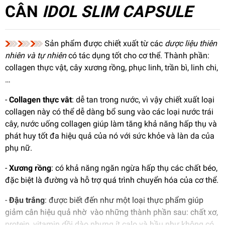
CÂN
IDOL
SLIM CAPSULE
Sản phẩm được chiết xuất từ các
dược liệu thiên
nhiên và tự nhiên
có tác dụng tốt cho cơ thể. Thành phần:
collagen thực vật, cây xương rồng, phục linh, trần bì, linh chi,
…
-
Collagen thực vât
: dễ tan trong nước, vì vậy chiết xuất loại
collagen này có thể dễ dàng bổ sung vào các loại nước trái
cây, nước uống collagen giúp làm tăng khả năng hấp thụ và
phát huy tốt đa hiệu quả của nó với sức khỏe và làn da của
phụ nữ.
-
Xương rồng
: có khả năng ngăn ngừa hấp thụ các chất béo,
đặc biệt là đường và hỗ trợ quá trình chuyển hóa của cơ thể.
-
Đậu trắng
: được biết đến như một loại thực phẩm giúp
giảm cân hiệu quả nhờ vào những thành phần sau: chất xơ,
protein, vitamin dồi dào nhưng ít calo và hầu như không có