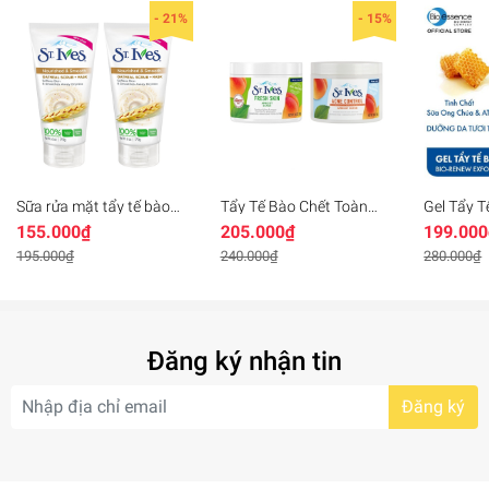
- 21%
- 15%
Sữa rửa mặt tẩy tế bào
Tẩy Tế Bào Chết Toàn
Gel Tẩy T
chết St.Ives - Chiết xuất
Thân St.Ives Apricot
essence 
155.000₫
205.000₫
199.000
yến mạch
Scrub
Ong Chúa
Essence 
195.000₫
240.000₫
280.000₫
Exfoliatin
Đăng ký nhận tin
Đăng ký
Beauty Formulas Honey & Almond Facial Scrub
với thành
phần chính được chiết xuất từ mật ong và hạnh nhân không