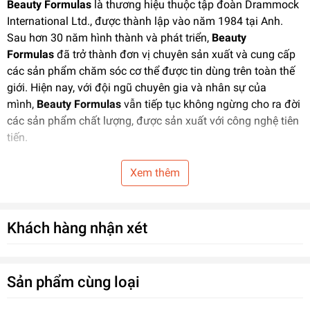
Beauty Formulas
là thương hiệu thuộc tập đoàn Drammock
International Ltd., được thành lập vào năm 1984 tại Anh.
Sau hơn 30 năm hình thành và phát triển,
Beauty
Formulas
đã trở thành đơn vị chuyên sản xuất và cung cấp
các sản phẩm chăm sóc cơ thể được tin dùng trên toàn thế
giới. Hiện nay, với đội ngũ chuyên gia và nhân sự của
mình,
Beauty Formulas
vẫn tiếp tục không ngừng cho ra đời
các sản phẩm chất lượng, được sản xuất với công nghệ tiên
tiến.
Siêu thị sỉ 24H
đang có các loại:
Xem thêm
- Chiết xuất mật ong, hạnh nhân
(Honey & Almond Facial
Scrub)
Khách hàng nhận xét
- Chiết xuất dưa chuột, bơ
(
Cucumber & Avocado Facial
Scrub)
Sản phẩm cùng loại