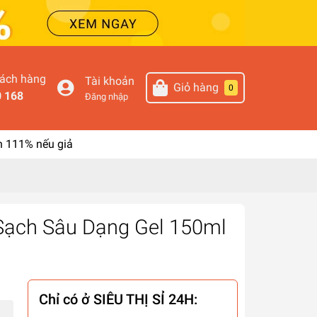
hách hàng
Tài khoản
Giỏ hàng
0
0 168
Đăng nhập
n 111% nếu giả
Sạch Sâu Dạng Gel 150ml
Chỉ có ở SIÊU THỊ SỈ 24H: