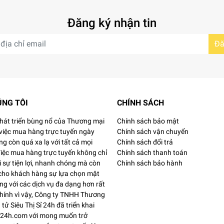
cải thiện và mang lại làn da sạch khỏe, tươi mới.
Đăng ký nhận tin
ân lông.
Đă
ại và mịn màng.
ÚNG TÔI
CHÍNH SÁCH
phát triển bùng nổ của Thương mại
Chính sách bảo mật
 việc mua hàng trực tuyến ngày
Chính sách vận chuyển
g còn quá xa lạ với tất cả mọi
Chính sách đổi trả
Việc mua hàng trực tuyến không chỉ
Chính sách thanh toán
 sự tiện lợi, nhanh chóng mà còn
Chính sách bảo hành
 cho khách hàng sự lựa chọn mặt
g với các dịch vụ đa dạng hơn rất
Chính vì vậy, Công ty TNHH Thương
 cao hoặc ẩm ướt.
 tử Siêu Thị Sỉ 24h đã triển khai
si24h.com với mong muốn trở