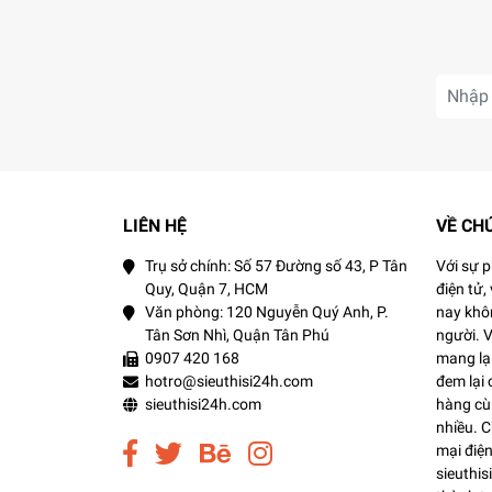
Ưu thế nổi bật:
Tác động dịu nhẹ làm sạch sâu toàn diện, 
Không để lại cặn bẩn làm tắc nghẽn lỗ ch
Dạng gel dịu nhẹ, mang lại làn da mềm m
Độ an toàn:
LIÊN HỆ
VỀ CH
Không dầu
Trụ sở chính: Số 57 Đường số 43, P Tân
Với sự 
Không cồn
Quy, Quận 7, HCM
điện tử,
Văn phòng: 120 Nguyễn Quý Anh, P.
nay khôn
Đã được bác sĩ da liễu thử nghiệm
Tân Sơn Nhì, Quận Tân Phú
người. 
Bảo quản:
0907 420 168
mang lại
hotro@sieuthisi24h.com
đem lại
Nơi khô ráo thoáng mát.
sieuthisi24h.com
hàng cùn
nhiều. 
Tránh ánh nắng trực tiếp, nơi có nhiệt độ
mại điện
sieuthi
Đậy nắp kín sau khi sử dụng.