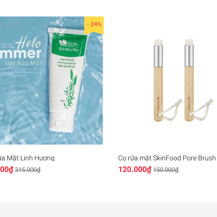
- 24%
mẫu cũ và mới.
ửa Mặt Linh Hương
Cọ rửa mặt SkinFood Pore Brush
000₫
120.000₫
315.000₫
150.000₫