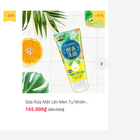
- 20%
- 41%
Sữa Rửa Mặt Lên Men Tự Nhiên
Sữa Rửa Mặt
SEXYLOOK 120g
Cho Da Nhạy
165.000₫
218.000₫
280.000₫
3
Centella Am