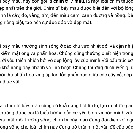
ĩ bảy màu, hay còn gọi là
chim trĩ 7 màu
, là một loài chim thuộc
p nhất trên thế giới. Chim trĩ bảy màu được biết đến với bộ lôn
h lá cây, đỏ, vàng, tím, đến màu cam, xanh dương và hồng. Điề
g riêng biệt, tạo nên sự độc đáo và đẹp mắt.
ĩ bảy màu thường sinh sống ở các khu vực nhiệt đới và cận nhiệ
m kiếm mật ong và phấn hoa. Chúng cũng thường xuất hiện trong
ời yêu thiên nhiên bởi vẻ đẹp lộng lẫy của mình.Với cấu trúc c
 khả năng bay nhanh và linh hoạt. Chúng thường di chuyển giữ
ời thụ phấn hoa và giúp lan tỏa phấn hoa giữa các cây cỏ, góp
i thực vật.
a, chim trĩ bảy màu cũng có khả năng hót líu lo, tạo ra những 
thường được coi là biểu tượng của sự yên bình và hòa mình với 
và mất môi trường sống, chim trĩ bảy màu đang đối diện với ngu
ường sống cho loài chim này đang trở thành một vấn đề cấp bá