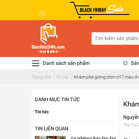
Danh sách sản phẩm
Sản
Trang chủ
/
Tin tức
/
Khám phá giống chim trĩ 7 màu ở 
DANH MỤC TIN TỨC
Khám 
Tin tức
Nguyễn
Thứ Tư, 
TIN LIÊN QUAN
Gà H'Mông Bản Địa: Địa