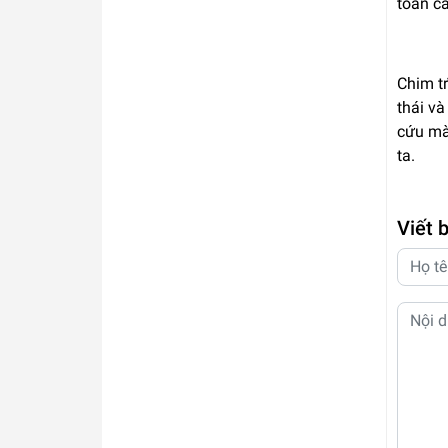
toàn c
Chim tr
thái và
cứu mà 
ta.
Viết 