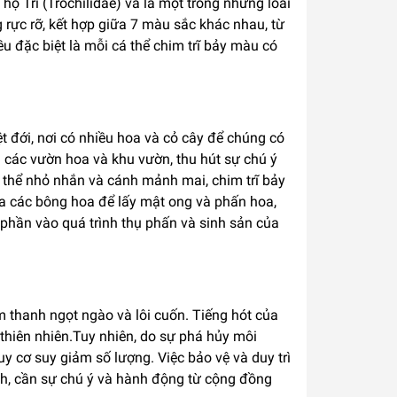
 họ Trĩ (Trochilidae) và là một trong những loài
g rực rỡ, kết hợp giữa 7 màu sắc khác nhau, từ
u đặc biệt là mỗi cá thể chim trĩ bảy màu có
t đới, nơi có nhiều hoa và cỏ cây để chúng có
 các vườn hoa và khu vườn, thu hút sự chú ý
ơ thể nhỏ nhắn và cánh mảnh mai, chim trĩ bảy
a các bông hoa để lấy mật ong và phấn hoa,
 phần vào quá trình thụ phấn và sinh sản của
âm thanh ngọt ngào và lôi cuốn. Tiếng hót của
thiên nhiên.Tuy nhiên, do sự phá hủy môi
y cơ suy giảm số lượng. Việc bảo vệ và duy trì
ch, cần sự chú ý và hành động từ cộng đồng