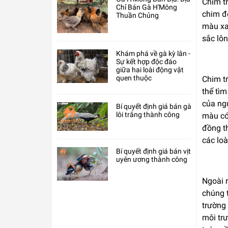
Chim tr
Chỉ Bán Gà H'Mông
chim đẹ
Thuần Chủng
màu xan
sắc lôn
Khám phá về gà kỳ lân -
Sự kết hợp độc đáo
giữa hai loài động vật
quen thuộc​
Chim tr
thể tì
của ngư
Bí quyết định giá bán gà
lôi trắng thành công
màu có
đồng th
các loà
Bí quyết định giá bán vịt
uyên ương thành công
Ngoài r
chúng 
trường 
môi tr