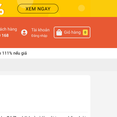
hách hàng
Tài khoản
Giỏ hàng
0
0 168
Đăng nhập
n 111% nếu giả