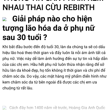
NHAU THAI CỪU REBIRTH
Giải pháp nào cho hiện
tượng lão hóa da ở phụ nữ
sau 30 tuổi ?
Khi bắt đầu bước đến độ tuổi 30, làn da chúng ta sẽ có dấu
hiệu lão hoá theo thời gian và đấy luôn là nỗi ám ảnh tất cả
phụ nữ. Việc này dễ làm ảnh hưởng đến sự tự tin và hấp dẫn
của các chị em. Hầu hết phụ nữ luôn thừa nhận rằng để sở
hữu làn da khoẻ đẹp, họ tốn không ít thời gian và chi phí để
chăm sóc da. Do vậy, các mặt hàng mỹ phẩm điển hình như
kem chăm sóc da từ bên ngoài đã được các chị em ưa
chuộng từ rất lâu.
Cách đây hơn 1400 năm về trước, Hoàng Gia Anh Quốc