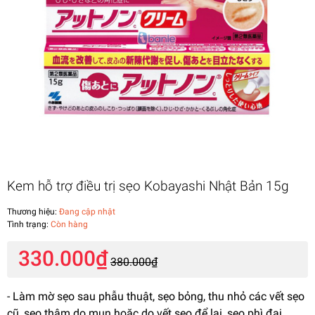
Kem hỗ trợ điều trị sẹo Kobayashi Nhật Bản 15g
Thương hiệu:
Đang cập nhật
Tình trạng:
Còn hàng
330.000₫
380.000₫
- Làm mờ sẹo sau phẫu thuật, sẹo bỏng, thu nhỏ các vết sẹo
cũ, sẹo thâm do mụn hoặc do vết sẹo để lại, sẹo phì đại