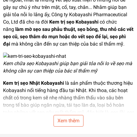
gây sự chú ý như trên mặt, cổ, tay, chân... Nhằm giúp bạn
giải tỏa nỗi lo lắng ấy, Công ty Kobayashi Pharmaceutical
Co, Ltd đã cho ra đời
Kem trị sẹo Kobayashi
có chức
năng
làm mờ sẹo sau phẫu thuật, sẹo bỏng, thu nhỏ các vết
sẹo cũ, sẹo thâm do mụn hoặc do vết sẹo để lại, sẹo phì
đại
mà không cần đến sự can thiệp của bác sĩ thẩm mỹ.
Kem chữa sẹo Kobayashi giúp bạn giải tỏa nỗi lo về sẹo mà
không cần sự can thiệp của bác sĩ thẩm mỹ
Kem trị sẹo Nhật Kobayashi
là sản phẩm thuộc thương hiệu
Kobayashi nổi tiếng hàng đầu tại Nhật. Khi thoa, các hoạt
chất có trong kem sẽ nhẹ nhàng thẩm thấu vào sâu bên
trong tế bào giúp ngăn ngừa, tái tạo làn da, loại bỏ hoàn
toàn những vết sẹo gây mất thẩm mỹ, đặc biệt là
sẹo lồi, sẹo
thâm, sẹo sau tai nạn, sẹo phẫu thuật, sẹo sau khi sinh, sẹo
Xem thêm
sau mụn
... đồng thời hỗ trợ
làm mờ vết rạn ra sau khi sinh
vô cùng hiệu quả
.