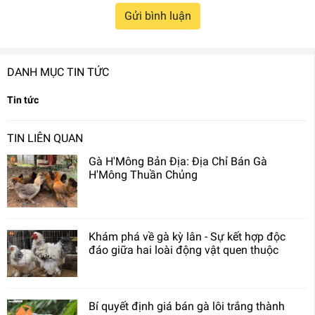
Gửi bình luận
DANH MỤC TIN TỨC
Tin tức
TIN LIÊN QUAN
Gà H'Mông Bản Địa: Địa Chỉ Bán Gà
H'Mông Thuần Chủng
Khám phá về gà kỳ lân - Sự kết hợp độc
đáo giữa hai loài động vật quen thuộc​
Bí quyết định giá bán gà lôi trắng thành