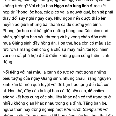
không tưởng? Với chậu hoa
Ngọn nến lung linh
được kết
hợp từ Phong lộc hoa, cúc pico và lá nguyệt quế, bạn sẽ phải
thay đổi suy nghĩ ngay đấy. Như ngọn nến được thắp lên
huyền ảo giữa những bài thánh ca du dương yên bình,
Phong lộc hoa nổi bật giữa những bông hoa Cúc pico nhỏ
nhắn, gửi gắm bao yêu thương và hy vọng chào đón một
mùa Giáng sinh đầy hồng ân. Hơn thế, hoa còn có màu sắc
rực rỡ và mang đến cho gia chủ sự may mắn, tài lộc, niềm
vui nên rất phù hợp để tô điểm không gian sống thêm sinh
động.
Nổi tiếng với hai màu lá xanh đỏ rực rỡ, một trong những
biểu tượng của ngày Giáng sinh, những chậu Trạng nguyên
xinh xắn là món quà tuyệt vời để bạn trao tặng đến bất cứ
ai. Hơn thế, đây còn là loại hoa có độ bền cao,
dễ chăm
sóc
và kết hợp cùng các phụ liệu khác nên có thể trang trí ở
nhiều không gian khác nhau trong gia đình. Tặng bạn bè,
người thân hay đồng nghiệp một
Khu vườn Giáng sinh
với
những chậu Trạng nguyên kết hợp cùng các loại hoa thật đa