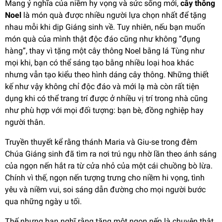
Mang ý nghĩa của niềm hy vọng và sức sống mới,
cây thông
Noel
là món quà được nhiều người lựa chọn nhất để tặng
nhau mỗi khi dịp Giáng sinh về. Tuy nhiên, nếu bạn muốn
món quà của mình thật độc đáo cũng như không “đụng
hàng”, thay vì tặng một cây thông Noel bằng lá Tùng như
mọi khi, bạn có thể sáng tạo bằng nhiều loại hoa khác
nhưng vẫn tạo kiểu theo hình dáng cây thông. Những thiết
kế như vậy không chỉ độc đáo và mới lạ mà còn rất tiện
dụng khi có thể trang trí được ở nhiều vị trí trong nhà cũng
như phù hợp với mọi đối tượng: bạn bè, đồng nghiệp hay
người thân.
Truyền thuyết kể rằng thánh Maria và Giu-se trong đêm
Chúa Giáng sinh đã tìm ra nơi trú ngụ nhờ lần theo ánh sáng
của ngọn nến hắt ra từ cửa nhỏ của một cái chuồng bò lừa.
Chính vì thế, ngọn nến tượng trưng cho niềm hi vọng, tình
yêu và niềm vui, soi sáng dẫn đường cho mọi người bước
qua những ngày u tối.
Thế nhưng bạn nghĩ rằng tặng một ngọn nến là chuyện thật