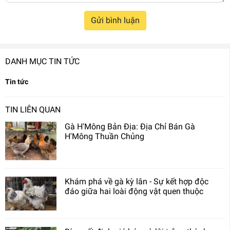
Gửi bình luận
DANH MỤC TIN TỨC
Tin tức
TIN LIÊN QUAN
Gà H'Mông Bản Địa: Địa Chỉ Bán Gà
H'Mông Thuần Chủng
Khám phá về gà kỳ lân - Sự kết hợp độc
đáo giữa hai loài động vật quen thuộc​